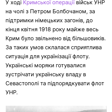
У ході
Кримської
операції
військ УНР
b
e
a
g
L
на чолі з Петром Болбочаном, за
o
r
d
r
i
o
e
s
a
n
підтримки німецьких загонів, до
k
s
m
k
кінця квітня 1918 року майже весь
t
Крим було звільнено від більшовиків.
За таких умов склалася сприятлива
ситуація для українізації флоту.
Українські моряки готувалися
зустрічати українську владу в
Севастополі та підпорядкувати флот
УНР.