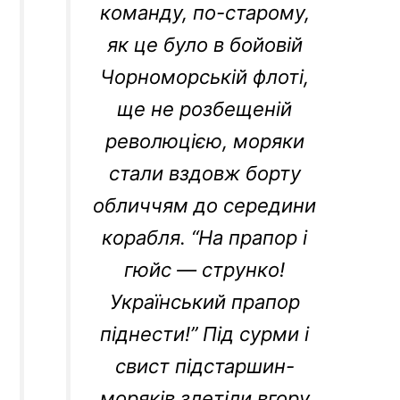
команду, по-старому,
як це було в бойовій
Чорноморській флоті,
ще не розбещеній
революцією, моряки
стали вздовж борту
обличчям до середини
корабля. “На прапор і
гюйс — струнко!
Український прапор
піднести!” Під сурми і
свист підстаршин-
моряків злетіли вгору