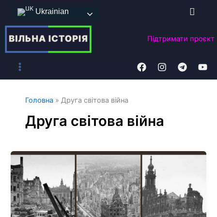
Перейти
Ukrainian
до
вмісту
Підтримати
проєкт
Головна
»
Друга світова війна
Друга світова війна