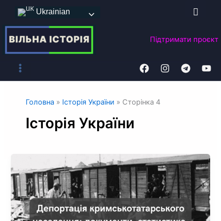
Перейти
Ukrainian
до
вмісту
Підтримати
проєкт
Головна
»
Історія України
»
Сторінка 4
Історія України