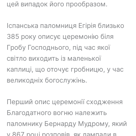
цей випадок його прообразом.
Іспанська паломниця Егірія близько
385 року описує церемонію біля
Гробу Господнього, під час якої
світло виходить із маленької
каплиці, що оточує гробницю, у час
великодніх богослужінь.
Перший опис церемонії сходження
Благодатного вогню належить
паломнику Бернарду Мудрому, який
у 867 році розповів, як лампади в