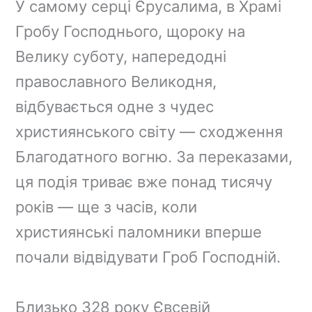
У самому серці Єрусалима, в Храмі
b
e
a
g
L
Гробу Господнього, щороку на
o
r
d
r
i
o
e
s
a
n
Велику суботу, напередодні
k
s
m
k
православного Великодня,
t
відбувається одне з чудес
християнського світу — сходження
Благодатного вогню. За переказами,
ця подія триває вже понад тисячу
років — ще з часів, коли
християнські паломники вперше
почали відвідувати Гроб Господній.
Близько 328 року Євсевій