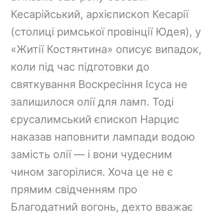
Кесарійський, архієпископ Кесарії
(столиці римської провінції Юдея), у
«Житії Костянтина» описує випадок,
коли під час підготовки до
святкування Воскресіння Ісуса не
залишилося олії для ламп. Тоді
єрусалимський єпископ Нарцис
наказав наповнити лампади водою
замість олії — і вони чудесним
чином загорілися. Хоча це не є
прямим свідченням про
Благодатний вогонь, дехто вважає