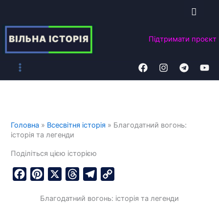
Перейти
до
вмісту
Підтримати
проєкт
Головна
»
Всесвітня історія
»
Благодатний вогонь:
історія та легенди
Поділіться цією історією
F
P
X
T
T
C
a
i
h
e
o
Благодатний вогонь: історія та легенди
c
n
r
l
p
e
t
e
e
y