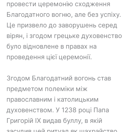
провести церемонію сходження
Благодатного вогню, але без успіху.
Це призвело до заворушень серед
вірян, і згодом грецьке духовенство
було відновлене в правах на
проведення цієї церемонії.
Згодом Благодатний вогонь став
предметом полеміки між
православним і католицьким
духовенством. У 1238 році Папа
Григорій IX видав буллу, в якій
засудив цей ритуал як шахрайство