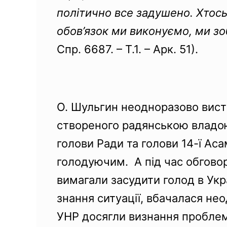
політично все задушено. Хтось
обов’язок ми виконуємо, ми з
Спр. 6687. – Т.1. – Арк. 51).
О. Шульгин неодноразово вист
створеного радянською владою 
голови Ради та голови 14-ї Ас
голодуючим. А під час обговор
вимагали засудити голод в Укра
знання ситуації, вбачалася нео
УНР досягли визнання проблем