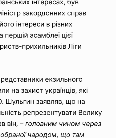
аїнських інтересах, був
іністр закордонних справ
ого інтереси в різних
а першій асамблеї цієї
ариств-прихильників Ліги
 представники екзильного
и на захист українців, які
 О. Шульгин заявляв, що на
альність репрезентувати Велику
в він
,
–
головним чином через
но обраної народом, що там