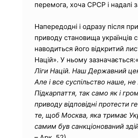
перемога, хоча СРСР і надалі 
Напередодні і одразу після пр
приводу становища українців 
наводиться його відкритий лист
Націй». У ньому зазначається:
Ліги Націй. Наш Державний цен
Але і все суспільство наше, не
Підкарпаття, так само як і гр
приводу відповідні протести г
те, щоб Москва, яка тримає Ук
самим був санкціонований зді
– Арк. 52).