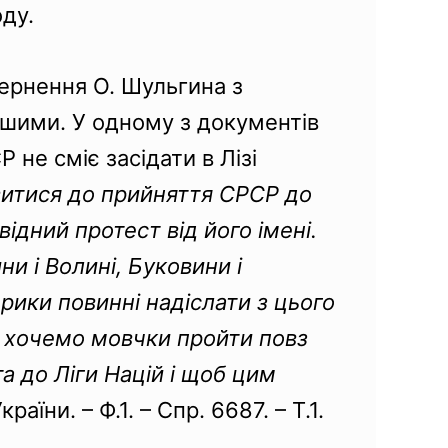
ду.
вернення О. Шульгина з
ішими. У одному з документів
 не сміє засідати в Лізі
витися до прийняття СРСР до
ідний протест від його імені.
и і Волині, Буковини і
рики повинні надіслати з цього
 хочемо мовчки пройти повз
а до Ліги Націй і щоб цим
раїни. – Ф.1. – Спр. 6687. – Т.1.