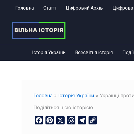
Перейти
Головна
Статті
Цифровий Архів
Цифрова 
до
вмісту
Історія України
Всесвітня історія
Події
Головна
»
Історія України
»
Українці прот
Поділіться цією історією
F
P
X
T
T
C
a
i
h
e
o