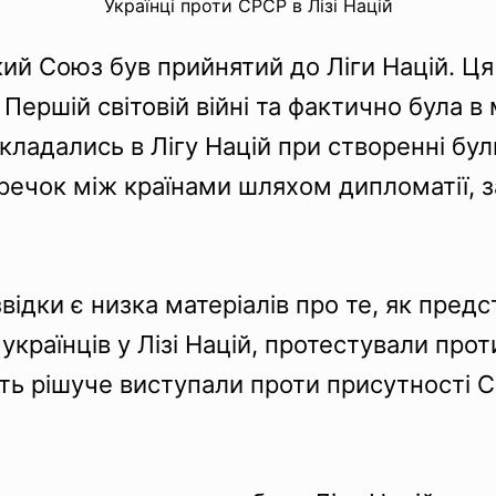
Українці проти СРСР в Лізі Націй
ий Союз був прийнятий до Ліги Націй. Ця
ршій світовій війні та фактично була 
кладались в Лігу Націй при створенні бул
еречок між країнами шляхом дипломатії, 
ідки є низка матеріалів про те, як предст
українців у Лізі Націй, протестували про
ть рішуче виступали проти присутності С