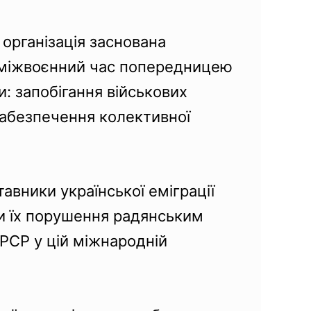
 організація заснована
в міжвоєнний час попередницею
и: запобігання військових
забезпечення колективної
авники української еміграції
ти їх порушення радянським
РСР у цій міжнародній