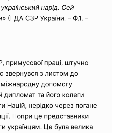
український нарід. Сей
ом»
(ГДА СЗР України. – Ф.1. –
, примусової праці, штучно
о звернувся з листом до
ти міжнародну допомогу
й дипломат та його колеги
ги Націй, нерідко через погане
иції. Попри це представники
и українцям. Це була велика