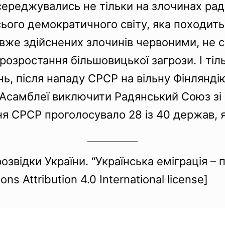
осереджувались не тільки на злочинах радя
ого демократичного світу, яка походить в
вже здійснених злочинів червоними, не с
 розростання більшовицької загрози. І ті
нь, після нападу СРСР на вільну Фінлянді
ї Асамблеї виключити Радянський Союз зі 
я СРСР проголосувало 28 із 40 держав, як
звідки України. “Українська еміграція – 
s Attribution 4.0 International license]