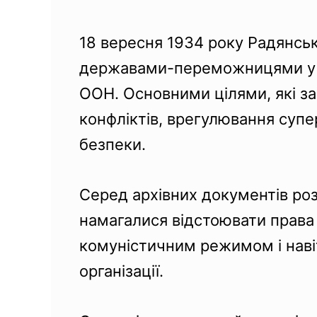
c
n
r
l
p
e
t
e
e
y
18 вересня 1934 року Радянськ
b
e
a
g
L
державами-переможницями у Пе
o
r
d
r
i
o
e
s
a
n
ООН. Основними цілями, які за
k
s
m
k
конфліктів, врегулювання суп
t
безпеки.
Серед архівних документів розв
намагалися відстоювати права 
комуністичним режимом і наві
організації.