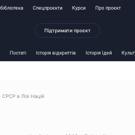
бібліотека
Спецпроєкти
Курси
Про проєкт
Підтримати проєкт
Постаті
Історія відкриттів
Історія Ідей
Культ
и СРСР в Лізі Націй