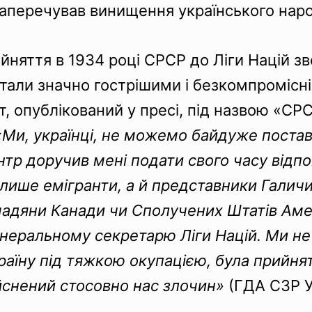
заперечував винищення українського наро
ийняття в 1934 році СРСР до Ліги Націй з
стали значно гострішими і безкомпромісн
, опублікований у пресі, під назвою «СРСР
«Ми, українці, не можемо байдуже поста
тр доручив мені подати свого часу відпов
 лише
емігранти, а й представники Галичин
омадяни Канади чи Сполучених Штатів Аме
енеральному секретарю Ліги Націй.
Ми не
раїну під тяжкою окупацією, була прийнят
йснений стосовно нас злочин»
(ГДА СЗР Ук