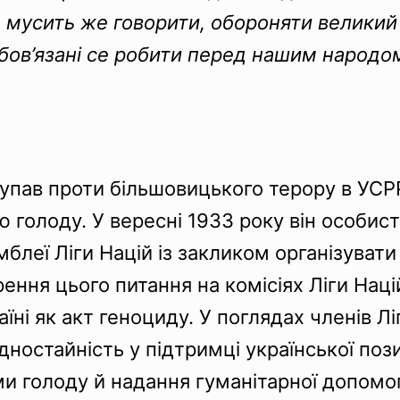
 мусить же говорити, обороняти великий 
обов’язані се робити перед нашим народ
упав проти більшовицького терору в УСРР
голоду. У вересні 1933 року він особист
амблеї Ліги Націй із закликом організува
ення цього питання на комісіях Ліги Наці
їні як акт геноциду. У поглядах членів Лі
дностайність у підтримці української поз
и голоду й надання гуманітарної допомог