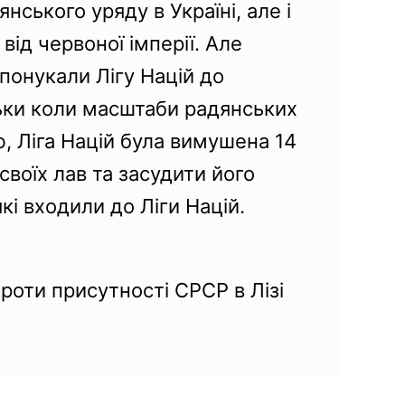
нського уряду в Україні, але і
ід червоної імперії. Але
понукали Лігу Націй до
льки коли масштаби радянських
ю, Ліга Націй була вимушена 14
своїх лав та засудити його
і входили до Ліги Націй.
проти присутності СРСР в Лізі