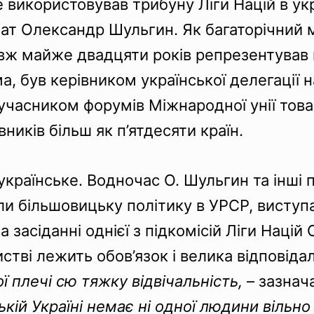
 використовував трибуну Ліги Націй в укр
ат Олександр Шульгин. Як багаторічний м
овж майже двадцяти років репрезентував й
ма, був керівником української делегації н
м учасником форумів Міжнародної унії тов
ників більш як п’ятдесяти країн.
українське. Водночас О. Шульгин та інші
и більшовицьку політику в УРСР, виступал
а засіданні однієї з підкомісій Ліги Націй
истві лежить обов’язок і велика відповід
ї плечі сю тяжку відвічальність,
–
зазнача
тській Україні немає ні одної людини віль