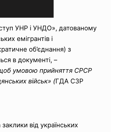
иступ УНР і УНДО», датованому
ьких емігрантів і
ратичне об’єднання) з
ься в документі, –
, щоб умовою прийняття СРСР
янських військ» (
ГДА СЗР
 заклики від українських