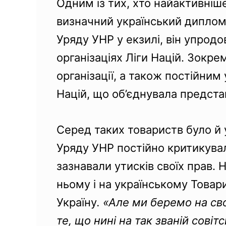
Одним із тих, хто найактивніше
визначний український диплом
Уряду УНР у екзилі, він упрод
організаціях Ліги Націй. Зокре
організації, а також постійни
Націй, що об’єднувала представ
Серед таких товариств було й 
Уряду УНР постійно критикувал
зазнавали утисків своїх прав. Н
ньому і на українському Товар
Україну
. «Але ми беремо на сво
те, що нині на так званій сові