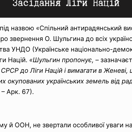
 під назвою «Спільний антирадянський в
ро звернення О. Шульгина до всіх українс
ва УНДО (Українське національно-демок
ги Націй.
«Шульгин пропонує,
– зазначаєт
 СРСР до Ліги Націй і вимагати в Женеві
их окупованих українських земель від рад
 – Арк. 67).
му й ООН, не звертали особливої уваги на