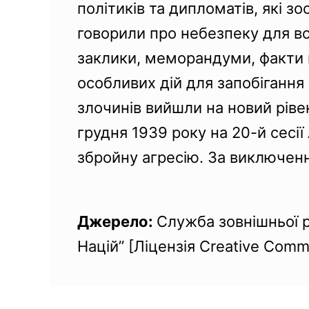
політиків та дипломатів, які з
говорили про небезпеку для всь
заклики, меморандуми, факти 
особливих дій для запобігання
злочинів вийшли на новий ріве
грудня 1939 року на 20-й сесі
збройну агресію. За виключенн
Джерело:
Служба зовнішньої ро
Націй” [Ліцензія Creative Common