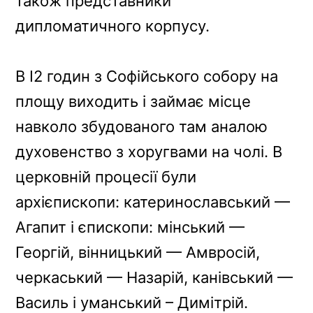
також представники
дипломатичного корпусу.
В І2 годин з Софійського собору на
площу виходить і займає місце
навколо збудованого там аналою
духовенство з хоругвами на чолі. В
церковній процесії були
архієпископи: катеринославський —
Агапит і єпископи: мінський —
Георгій, вінницький — Амвросій,
черкаський — Назарій, канівський —
Василь і уманський – Димітрій.