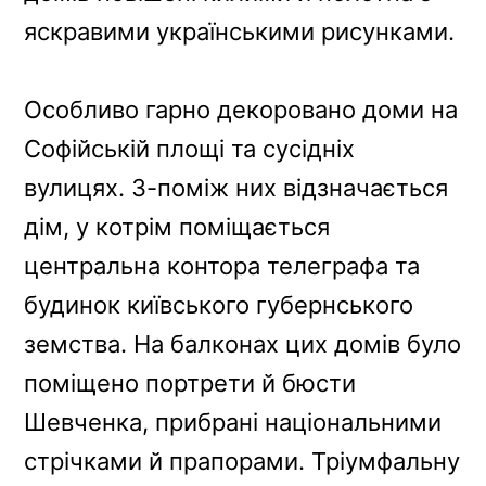
яскравими українськими рисунками.
Особливо гарно декоровано доми на
Софійській площі та сусідніх
вулицях. З-поміж них відзначається
дім, у котрім поміщається
центральна контора телеграфа та
будинок київського губернського
земства. На балконах цих домів було
поміщено портрети й бюсти
Шевченка, прибрані національними
стрічками й прапорами. Тріумфальну