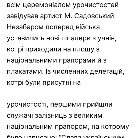
всім церемоніалом урочистостей
завідував артист М. Садовський.
Незабаром поперед війська
уставились нові шпалери з учнів,
котрі приходили на площу з
національними прапорами й з
плакатами. Із численних делегацій,
котрі були присутні на
урочистості, першими прийшли
служачі залізниць з великим
національним прапором, на котрому
було написано: “Слава українським