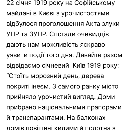
22 січня 1919 року на Софійському
b
e
a
g
L
майдані в Києві з урочистостями
o
r
d
r
i
o
e
s
a
n
відбулося проголошення Акта злуки
k
s
m
k
УНР та ЗУНР. Спогади очевидців
t
дають нам можливість яскраво
уявити події того дня. Давайте разом
відвідаємо січневий Київ 1919 року:
“Стоїть морозний день, дерева
покриті інеєм. З самого ранку місто
прийняло урочистий вигляд. Доми
прибрано національними прапорами
й транспарантами. На балконах
домів повішені килими й полотна з