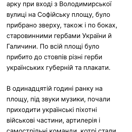
арку при вході з Володимирської
вулиці на Софійську площу, було
прибрано зверху, також і по боках,
старовинними гербами України й
Галичини. По всій площі було
прибито до стовпів різні герби
українських губерній та плакати.
В одинадцятій годині ранку на
площу, під звуки музики, почали
приходити українські піхотні
військові частини, артилерія і
самострільні команди, котрі стали