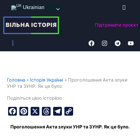
Перейти
Ukrainian
до
вмісту
Підтримати
проєкт
Головна
»
Історія України
»
Проголошення Акта злуки
УНР та ЗУНР. Як це було.
Поділіться цією історією
F
P
X
T
T
C
a
i
h
e
o
Проголошення Акта злуки УНР та ЗУНР. Як це було.
c
n
r
l
p
e
t
e
e
y