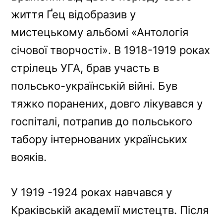
життя Ґец відобразив у
мистецькому альбомі «Антологія
січової творчості». В 1918-1919 роках
стрілець УГА, брав участь в
польсько-українській війні. Був
тяжко поранених, довго лікувався у
госпіталі, потрапив до польського
табору інтернованих українських
вояків.
У 1919 -1924 роках навчався у
Краківській академії мистецтв. Після