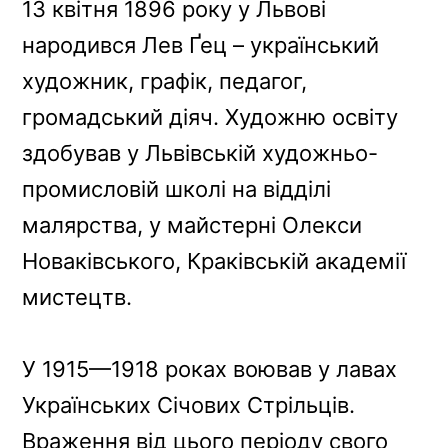
13 квітня 1896 року у Львові
b
e
a
g
L
народився Лев Ґец – український
o
r
d
r
i
o
e
s
a
n
художник, графік, педагог,
k
s
m
k
громадський діяч. Художню освіту
t
здобував у Львівській художньо-
промисловій школі на відділі
малярства, у майстерні Олекси
Новаківського, Краківській академії
мистецтв.
У 1915—1918 роках воював у лавах
Українських Січових Стрільців.
Враження від цього періоду свого