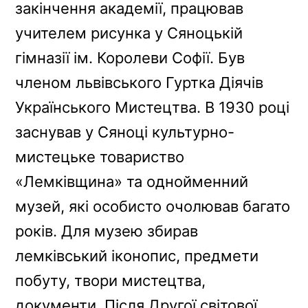
закінчення академії, працював
учителем рисунка у Сяноцькій
гімназії ім. Королеви Софії. Був
членом львівського Гуртка Діячів
Українського Мистецтва. В 1930 році
заснував у Сяноці культурно-
мистецьке товариство
«Лемківщина» та однойменний
музей, які особисто очолював багато
років. Для музею збирав
лемківський іконопис, предмети
побуту, твори мистецтва,
документи. Після Другої світової