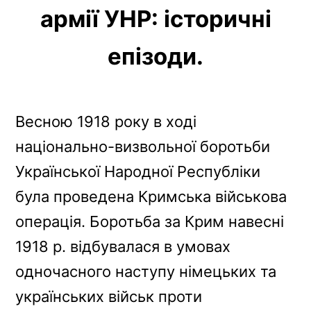
армії УНР: історичні
b
e
a
g
L
o
r
d
r
i
епізоди.
o
e
s
a
n
k
s
m
k
t
Весною 1918 року в ході
національно-визвольної боротьби
Української Народної Республіки
була проведена Кримська військова
операція. Боротьба за Крим навесні
1918 р. відбувалася в умовах
одночасного наступу німецьких та
українських військ проти