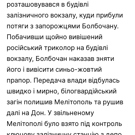
розташовувався в будівлі
залізничного вокзалу, куди прибули
потяги з запорожцями Болбочану.
Побачивши щойно вивішений
російський триколор на будівлі
вокзалу, Болбочан наказав зняти
його і вивісити синьо-жовтий
прапор. Передача влади відбулась
швидко і мирно, білогвардійський
загін полишив Мелітополь та рушив
далі на Дон. У звільненому
Мелітополі було взято під контроль
ключову залізничну станцію з депо,