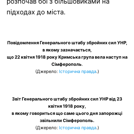
розпочав бої з більшовиками на
підходах до міста.
Повідомлення Генерального штабу збройних сил УНР,
в якому зазначається,
що 22 квітня 1918 року Кримська група вела наступ на
Сімферополь
.
(Джерело:
Істори
чна правда
.)
Звіт Генерального штабу збройних сил УНР від 23
квітня 1918 року,
в якому говориться що саме цього дня запорожці
звільнили Сімферополь.
(Джерело:
Істори
чна правда
.)