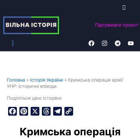
Перейти
до
вмісту
Підтримати
проєкт
Головна
»
Історія України
»
Кримська операція армії
УНР: історичні епізоди.
Поділіться цією історією
F
P
X
T
T
C
a
i
h
e
o
Кримська операція
c
n
r
l
p
e
t
e
e
y