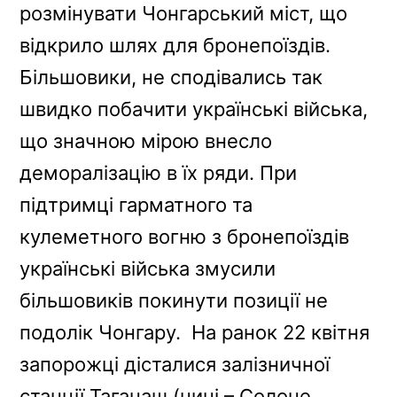
розмінувати Чонгарський міст, що
відкрило шлях для бронепоїздів.
Більшовики, не сподівались так
швидко побачити українські війська,
що значною мірою внесло
деморалізацію в їх ряди. При
підтримці гарматного та
кулеметного вогню з бронепоїздів
українські війська змусили
більшовиків покинути позиції не
подолік Чонгару. На ранок 22 квітня
запорожці дісталися залізничної
станції Таганаш (нині – Солоне