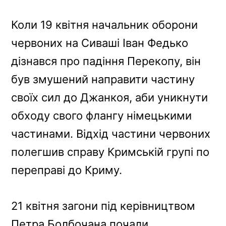
Коли 19 квітня начальник оборони
червоних на Сиваші Іван Федько
дізнався про падіння Перекопу, він
був змушений направити частину
своїх сил до Джанкоя, аби уникнути
обходу свого флангу німецькими
частинами. Відхід частини червоних
полегшив справу Кримській групі по
переправі до Криму.
21 квітня загони під керівництвом
Петра Болбочана почали