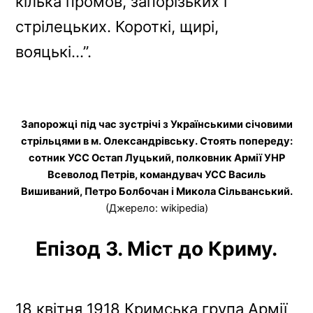
кілька промов, запорізьких і
стрілецьких. Короткі, щирі,
вояцькі…”.
Запорожці
під час зустрічі з Українськими січовими
стрільцями в м. Олександрівську. Стоять попереду:
сотник УСС Остап Луцький, полковник Армії УНР
Всеволод Петрів, командувач УСС Василь
Вишиваний, Петро Болбочан і Микола Сільванський.
(Джерело: wikipedia)
Епізод 3. Міст до Криму.
18 квітня 1918 Кримська група Армії