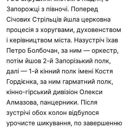
Запорожці з півночі. Поперед
Січових Стрільців йшла церковна
процесія з хоругвами, духовенством
і керівництвом міста. Назустріч їхав
Петро Болбочан, за ним — оркестр,
потім йшов 2-й Запорізький полк,
далі — 1-й кінний полк імені Костя
Гордієнка, за ним гарматний полк,
кінно-гірський дивізіон Олекси
Алмазова, панцерники. Після
зустрічі обох колон відбулося
урочисте шикування, по завершенню