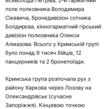
Всеволода Петріва, 2-й гарматний
полк полковника Володимира
Сікевича, бронедивізіон сотника
Болдирєва, кінногарматний гірський
дивізіон полковника Олекси
Алмазова. Всього у Кримській групі
було понад 9 тисяч бійців, 12
панцерників та 2 бронепоїзди.
Кримська група розпочала рух з
району Харкова через Лозову на
Олександрівськ (сучасне
Запоріжжя). Кінцевою точкою