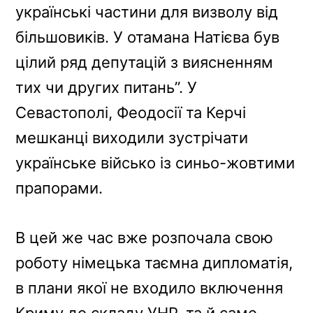
українські частини для визволу від
більшовиків. У отамана Натієва був
цілий ряд депутацій з виясненням
тих чи других питань”. У
Севастополі, Феодосії та Керчі
мешканці виходили зустрічати
українське військо із синьо-жовтими
прапорами.
В цей же час вже розпочала свою
роботу німецька таємна дипломатія,
в плани якої не входило включення
Криму до складу УНР, та й саме