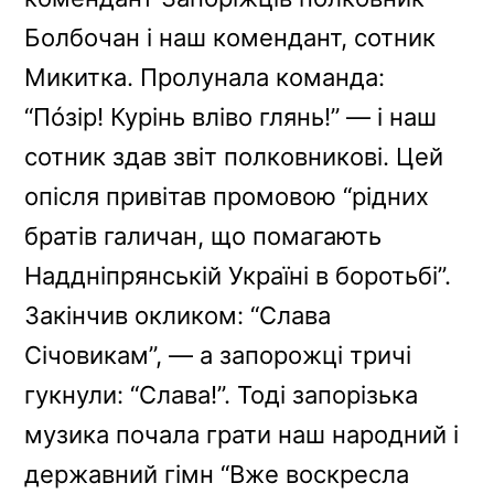
Болбочан і наш комендант, сотник
Микитка. Пролунала команда:
“Пóзір! Курінь вліво глянь!” — і наш
сотник здав звіт полковникові. Цей
опісля привітав промовою “рідних
братів галичан, що помагають
Наддніпрянській Україні в боротьбі”.
Закінчив окликом: “Слава
Січовикам”, — а запорожці тричі
гукнули: “Слава!”. Тоді запорізька
музика почала грати наш народний і
державний гімн “Вже воскресла