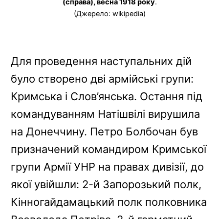
(справа), весна 1918 року
.
(Джерело: wikipedia)
Для проведення наступальних дій
було створено дві армійські групи:
Кримська і Слов’янська. Остання під
командуванням Натішвілі вирушила
на Донеччину. Петро Болбочан був
призначений командиром Кримської
групи Армії УНР на правах дивізії, до
якої увійшли: 2-й Запорозький полк,
Кінногайдамацький полк полковника