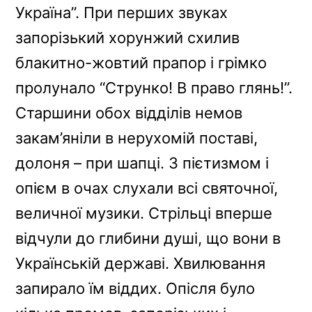
Україна”. При перших звуках
запорізький хорунжий схилив
блакитно-жовтий прапор і грімко
пролунало “Струнко! В право глянь!”.
Старшини обох відділів немов
закам’яніли в нерухомій поставі,
долоня – при шапці. 3 пієтизмом і
опієм в очах слухали всі святочної,
величної музики. Стрільці вперше
відчули до глибини душі, що вони в
Українській державі. Хвилювання
запирало їм віддих. Опісля було