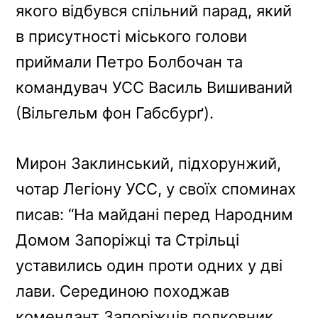
якого відбувся спільний парад, який
в присутності міського голови
приймали Петро Болбочан та
командувач УСС Василь Вишиваний
(Вільгельм фон Габсбурґ).
Мирон Заклинський, підхорунжий,
чотар Легіону УСС, у своїх споминах
писав: “На майдані перед Народним
Домом Запоріжці та Стрільці
уставились один проти одних у дві
лави. Серединою походжав
комендант Запоріжців полковник