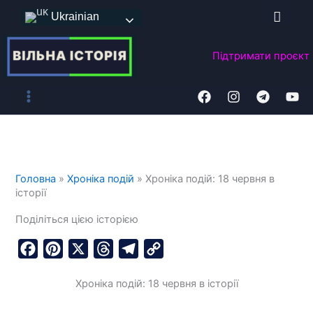
Перейти
Ukrainian
до
вмісту
Підтримати
проєкт
Головна
»
Хроніка подій
»
Хроніка подій: 18 червня в
історії
Поділіться цією історією
F
P
X
T
T
C
a
i
h
e
o
Хроніка подій: 18 червня в історії
c
n
r
l
p
e
t
e
e
y