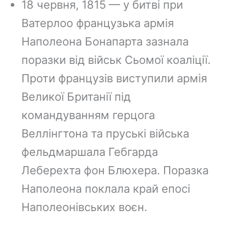
18 червня, 1815 — у битві при
b
e
a
g
L
Ватерлоо французька армія
o
r
d
r
i
o
e
s
a
n
Наполеона Бонапарта зазнала
k
s
m
k
поразки від військ Сьомої коаліції.
t
Проти французів виступили армія
Великої Британії під
командуванням герцога
Веллінгтона та пруські війська
фельдмаршала Гебгарда
Леберехта фон Блюхера. Поразка
Наполеона поклала край епосі
Наполеонівських воєн.