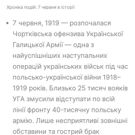
o
e
r
e
C
Хроніка подій: 7 червня в історії
o
r
e
l
o
k
e
a
e
p
7 червня, 1919 — розпочалася
s
d
g
y
Чортківська офензива Української
t
s
r
L
Галицької Армії — одна з
a
i
m
n
найуспішніших наступальних
k
операцій українських військ під час
польсько-української війни 1918–
1919 років. Близько 25 тисяч вояків
УГА змусили відступати по всій
лінії фронту 40-тисячну польську
армію. Лише несприятливі зовнішні
обставини та гострий брак