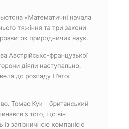
Ньютона «Математичні начала
нього тяжіння та три закони
 розвиток природничих наук.
тва Австрійсько-французької
сторони діяли наступально.
ела до розпаду П’ятої
тво. Томас Кук – британський
инався з того, що він
ь із залізничною компанією