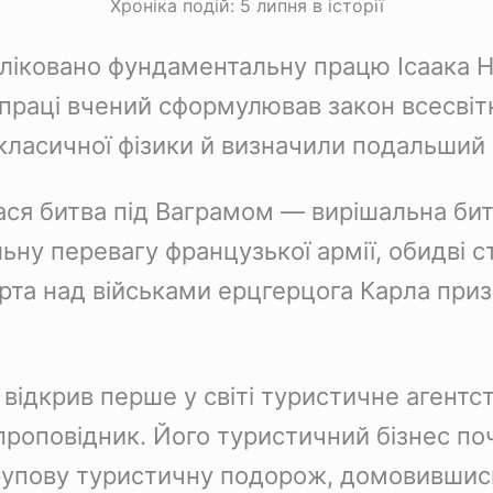
Хроніка подій: 5 липня в історії
убліковано фундаментальну працю Ісаака 
й праці вчений сформулював закон всесвіт
 класичної фізики й визначили подальший
ася битва під Ваграмом — вирішальна би
ьну перевагу французької армії, обидві 
а над військами ерцгерцога Карла призв
 відкрив перше у світі туристичне агентс
роповідник. Його туристичний бізнес поч
 групову туристичну подорож, домовившис