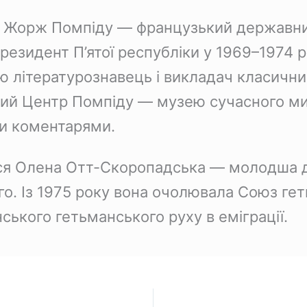
я Жорж Помпіду — французький державний
президент П’ятої республіки у 1969–1974 р
ою літературознавець і викладач класични
кий Центр Помпіду — музею сучасного мис
ми коментарями.
ася Олена Отт-Скоропадська — молодша 
о. Із 1975 року вона очолювала Союз ге
ського гетьманського руху в еміграції.