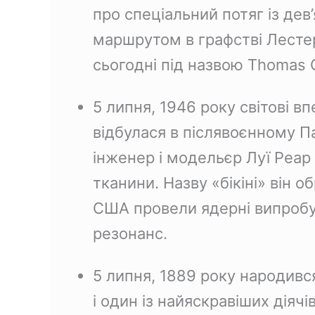
про спеціальний потяг із дев
маршрутом в графстві Лесте
сьогодні під назвою Thomas 
5 липня, 1946 року світові 
відбулася в післявоєнному П
інженер і модельєр Луї Реар
тканини. Назву «бікіні» він о
США провели ядерні випробу
резонанс.
5 липня, 1889 року народив
і один із найяскравіших діяч