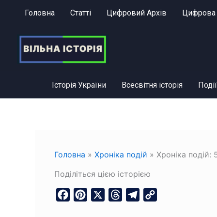
Перейти
Головна
Статті
Цифровий Архів
Цифрова 
до
вмісту
Історія України
Всесвітня історія
Події
Головна
»
Хроніка подій
»
Хроніка подій: 5
Поділіться цією історією
F
P
X
T
T
C
a
i
h
e
o