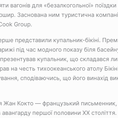
’яти вагонів для «безалкогольної» поїздк
ршир. Заснована ним туристична компані
Cook Group.
вперше представили купальник-бікіні. Пре
арижі під час модного показу біля басей
 презентував купальник, що складався л
брав на честь тихоокеанського атолу Бікіні
вання, сподіваючись, що його винахід в
ся Жан Кокто — французький письменник,
ів авангарду першої половини ХХ століття.