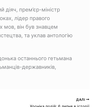
 діяч, прем’єр-міністр
оках, лідер правого
х мов, він був знавцем
тецтва, та уклав антологію
донька останнього гетьмана
тьманців-державників,
ДАЛІ
Хроніка подій: 6 липня в історії