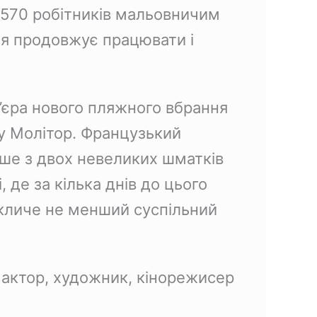
и 570 робітників мальовничим
я продовжує працювати і
м’єра нового пляжного вбрання
ну Молітор. Французький
ише з двох невеликих шматків
, де за кілька днів до цього
икличе не менший суспільний
 актор, художник, кінорежисер