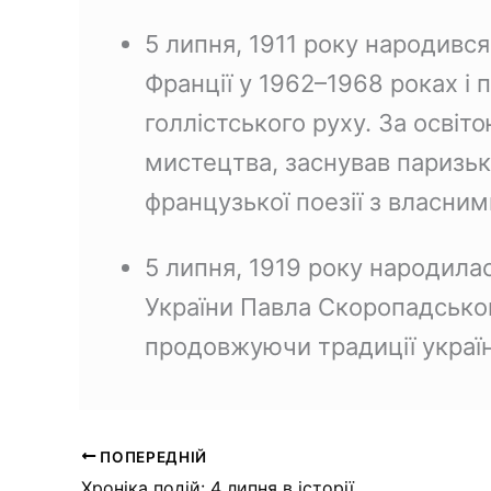
5 липня, 1911 року народивс
Франції у 1962–1968 роках і 
голлістського руху. За освіт
мистецтва, заснував паризь
французької поезії з власни
5 липня, 1919 року народил
України Павла Скоропадськог
продовжуючи традиції україн
ПОПЕРЕДНІЙ
Хроніка подій: 4 липня в історії