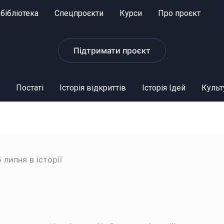
бібліотека
Спецпроєкти
Курси
Про проєкт
Підтримати проєкт
Постаті
Історія відкриттів
Історія Ідей
Культ
 липня в історії