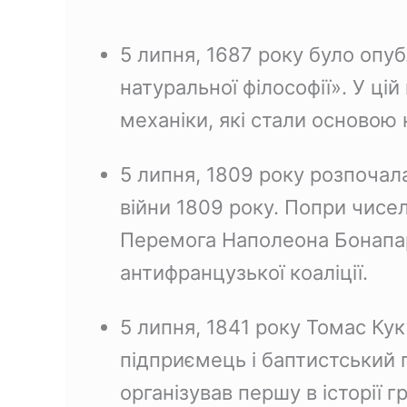
c
n
r
l
p
e
t
e
e
y
5 липня, 1687 року було оп
b
e
a
g
L
натуральної філософії». У ці
o
r
d
r
i
o
e
s
a
n
механіки, які стали основою
k
s
m
k
t
5 липня, 1809 року розпочал
війни 1809 року. Попри чисел
Перемога Наполеона Бонапарт
антифранцузької коаліції.
5 липня, 1841 року Томас Кук
підприємець і баптистський п
організував першу в історії