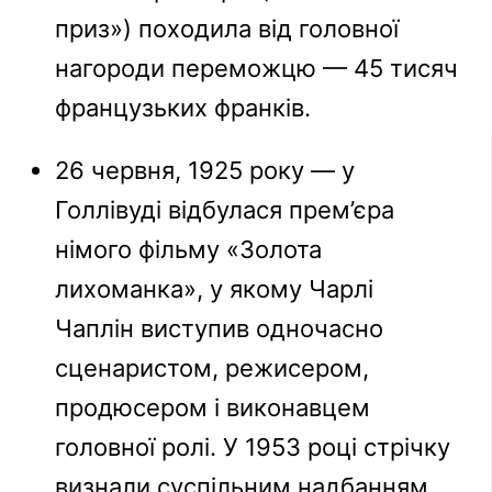
приз») походила від головної
нагороди переможцю — 45 тисяч
французьких франків.
26 червня, 1925 року — у
Голлівуді відбулася прем’єра
німого фільму «Золота
лихоманка», у якому Чарлі
Чаплін виступив одночасно
сценаристом, режисером,
продюсером і виконавцем
головної ролі. У 1953 році стрічку
визнали суспільним надбанням