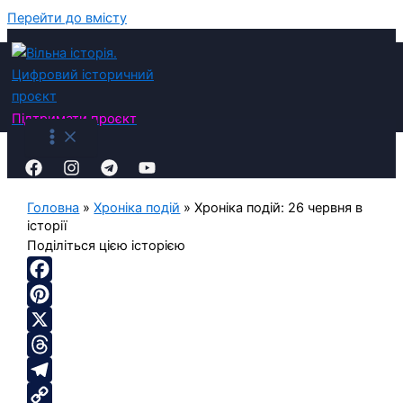
Перейти до вмісту
Підтримати
проєкт
Головна
»
Хроніка подій
»
Хроніка подій: 26 червня в
історії
Поділіться цією історією
Facebook
Pinterest
X
Threads
Telegram