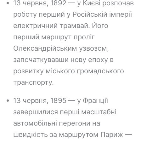
13 червня, 1892 — у Києві розпочав
b
e
a
g
L
роботу перший у Російській імперії
o
r
d
r
i
o
e
s
a
n
електричний трамвай. Його
k
s
m
k
перший маршрут проліг
t
Олександрійським узвозом,
започаткувавши нову епоху в
розвитку міського громадського
транспорту.
13 червня, 1895 — у Франції
завершилися перші масштабні
автомобільні перегони на
швидкість за маршрутом Париж —