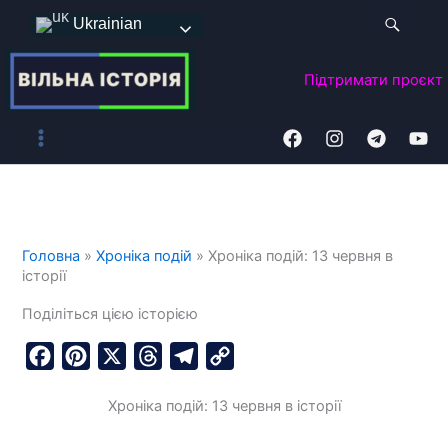
Перейти
Ukrainian
до
вмісту
Підтримати
проєкт
Головна
»
Хроніка подій
»
Хроніка подій: 13 червня в
історії
Поділіться цією історією
F
P
X
T
T
C
a
i
h
e
o
Хроніка подій: 13 червня в історії
c
n
r
l
p
e
t
e
e
y