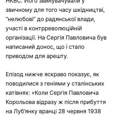
НКВС. Його звинувачували у
звичному для того часу шкідництві,
“нелюбові” до радянської влади,
участі в контрреволюційній
організації. На Сергія Павловича був
написаний донос, що і стало
приводом для арешту.
Епізод нижче яскраво показує, як
поводилися з геніями у сталінських
катівнях: «Коли Сергія Павловича
Корольова відразу ж після прибуття
на Луб’янку вранці 28 червня 1938