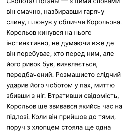
Сволота! Погань! — з цими словами
він смачно, назбиравши гарячу
слину, плюнув у обличчя Корольова.
Корольов кинувся на нього
інстинктивно, не думаючи вже де
він перебуває, хто перед ним, але
його ривок був, виявляється,
передбачений. Розмашисто слідчий
ударив його чоботом у пах, миттю
збивши з ніг. Втративши свідомість,
Корольов ще звивався якийсь час на
підлозі. Коли він прийшов до тями,
поруч з хлопцем стояла ще одна