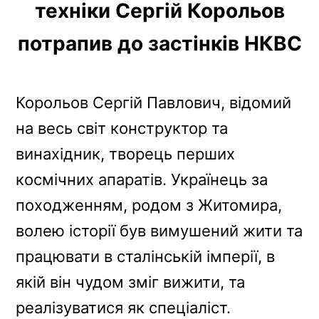
техніки Сергій Корольов
b
e
a
g
L
o
r
d
r
i
потрапив до застінків НКВС
o
e
s
a
n
k
s
m
k
t
Корольов Сергій Павлович, відомий
на весь світ конструктор та
винахідник, творець перших
космічних апаратів. Українець за
походженням, родом з Житомира,
волею історії був вимушений жити та
працювати в сталінській імперії, в
якій він чудом зміг вижити, та
реалізуватися як спеціаліст.